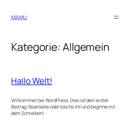
Zum
Inhalt
MAMU
springen
Kategorie:
Allgemein
Hallo Welt!
Willkommen bei WordPress. Dies ist dein erster
Beitrag. Bearbeite oder lösche ihn und beginne mit
dem Schreiben!