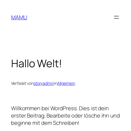
Zum
Inhalt
MAMU
springen
Hallo Welt!
Verfasst von
storyadmin
in
Allgemein
Willkommen bei WordPress. Dies ist dein
erster Beitrag. Bearbeite oder lösche ihn und
beginne mit dem Schreiben!